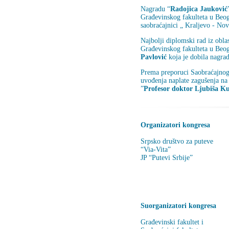
Nagradu “
Radojica Jauković
Građevinskog fakulteta u Beogr
saobraćajnici „ Kraljevo - Nov
Najbolji diplomski rad iz obla
Građevinskog fakulteta u Beog
Pavlović
koja je dobila nagra
Prema preporuci Saobraćajnog f
uvođenja naplate zagušenja n
”
Profesor doktor Ljubiša Ku
Organizatori kongresa
Srpsko društvo za puteve
“Via-Vita”
JP “Putevi Srbije”
Suоrganizatori kongresa
Građevinski fakultet i