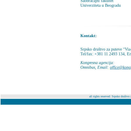
Saobraćajni fakultet
Univerziteta u Beogradu
Kontakt:
Srpsko društvo za puteve “Via
Tel/fax: +381 11 2493 134, E
Kongresna agencija:
Omnibus, Email:
office@kong
all rights reserved: Srpsko društv